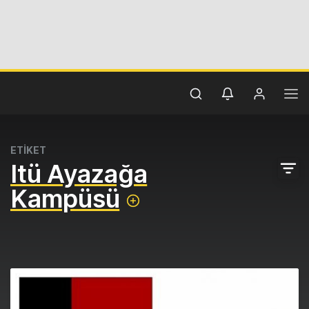
ETİKET
Itü Ayazağa
Kampüsü