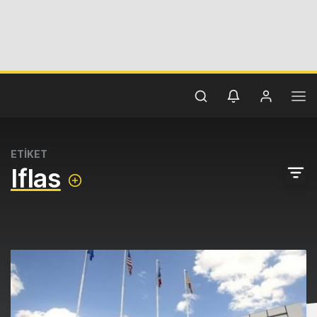
ETİKET
Iflas