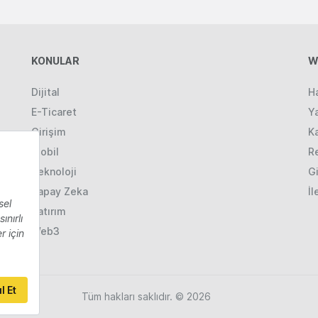
KONULAR
W
Dijital
H
E-Ticaret
Ya
Girişim
K
Mobil
R
Teknoloji
Gi
Yapay Zeka
İl
Yatırım
Web3
Tüm hakları saklıdır. © 2026