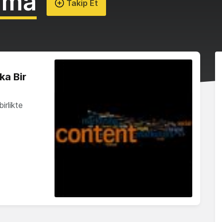
lama
Takip Et
ka Bir
irlikte