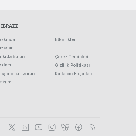
EBRAZZİ
akkında
Etkinlikler
zarlar
atkıda Bulun
Çerez Tercihleri
eklam
Gizlilik Politikası
rişiminizi Tanıtın
Kullanım Koşulları
etişim