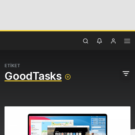
ETİKET
GoodTasks