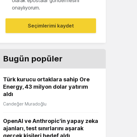
olarak epostalar göndermesini
onaylıyorum.
Seçimlerimi kaydet
Bugün popüler
Türk kurucu ortaklara sahip Ore
Energy, 43 milyon dolar yatırım
aldı
Candeğer Muradoğlu
OpenAI ve Anthropic'in yapay zeka
ajanları, test sınırlarını aşarak
gerçek kişileri hedef aldı