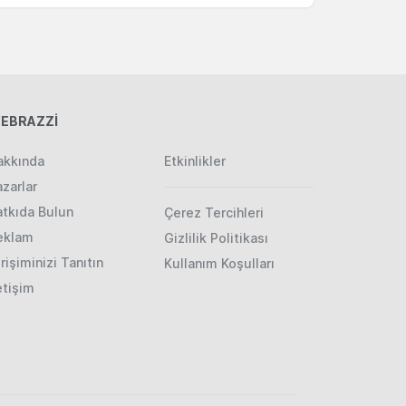
EBRAZZİ
akkında
Etkinlikler
zarlar
atkıda Bulun
Çerez Tercihleri
eklam
Gizlilik Politikası
rişiminizi Tanıtın
Kullanım Koşulları
etişim