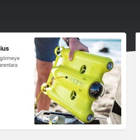
dius
 görmeye
lanımlara