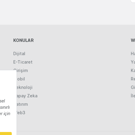
KONULAR
W
Dijital
H
E-Ticaret
Ya
Girişim
K
Mobil
R
Teknoloji
Gi
Yapay Zeka
İl
Yatırım
Web3