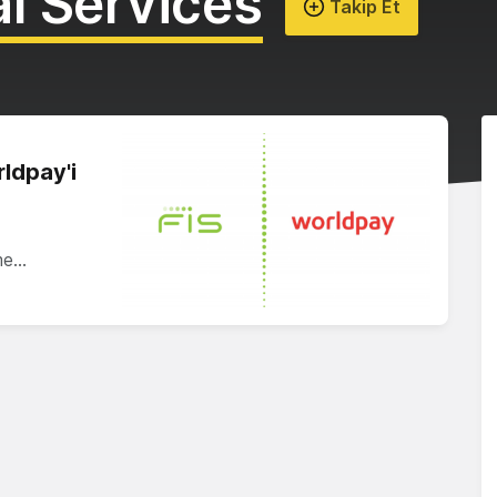
al Services
Takip Et
rldpay'i
eme…