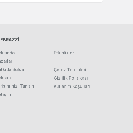
EBRAZZİ
akkında
Etkinlikler
zarlar
atkıda Bulun
Çerez Tercihleri
eklam
Gizlilik Politikası
rişiminizi Tanıtın
Kullanım Koşulları
etişim