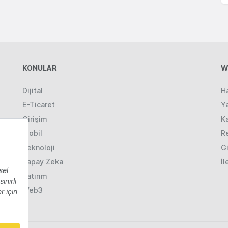
KONULAR
W
Dijital
H
E-Ticaret
Ya
Girişim
K
Mobil
R
Teknoloji
Gi
Yapay Zeka
İl
Yatırım
Web3