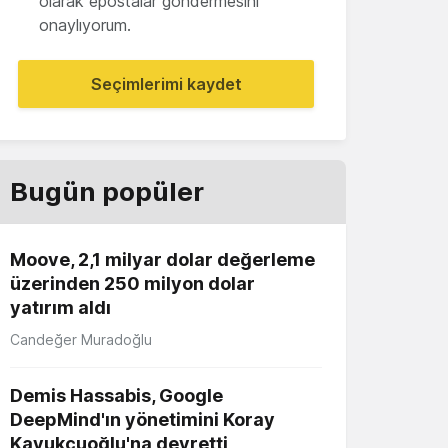
olarak epostalar göndermesini
onaylıyorum.
Seçimlerimi kaydet
Bugün popüler
Moove, 2,1 milyar dolar değerleme
üzerinden 250 milyon dolar
yatırım aldı
Candeğer Muradoğlu
Demis Hassabis, Google
DeepMind'ın yönetimini Koray
Kavukçuoğlu'na devretti