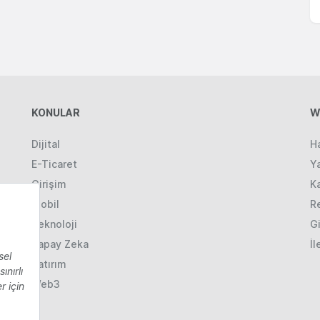
KONULAR
W
Dijital
H
E-Ticaret
Ya
Girişim
K
Mobil
R
Teknoloji
Gi
Yapay Zeka
İl
Yatırım
Web3