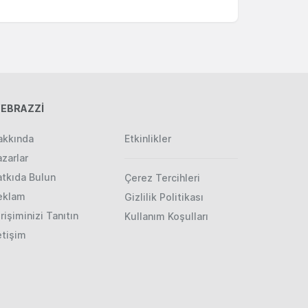
EBRAZZİ
akkında
Etkinlikler
zarlar
atkıda Bulun
Çerez Tercihleri
eklam
Gizlilik Politikası
rişiminizi Tanıtın
Kullanım Koşulları
etişim