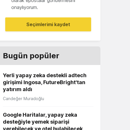
olarak epostalar göndermesini
onaylıyorum.
Seçimlerimi kaydet
Bugün popüler
Yerli yapay zeka destekli adtech
girişimi Ingosa, FutureBright'tan
yatırım aldı
Candeğer Muradoğlu
Google Haritalar, yapay zeka
desteğiyle yemek siparişi
verebilecek ve otel bulabilecek