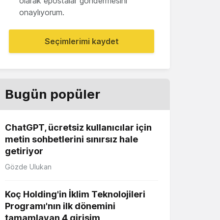
olarak epostalar göndermesini
onaylıyorum.
Seçimlerimi kaydet
Bugün popüler
ChatGPT, ücretsiz kullanıcılar için
metin sohbetlerini sınırsız hale
getiriyor
Gözde Ulukan
Koç Holding'in İklim Teknolojileri
Programı'nın ilk dönemini
tamamlayan 4 girişim