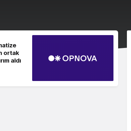
matize
n ortak
rım aldı