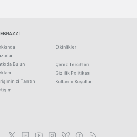
EBRAZZİ
akkında
Etkinlikler
zarlar
atkıda Bulun
Çerez Tercihleri
eklam
Gizlilik Politikası
rişiminizi Tanıtın
Kullanım Koşulları
etişim