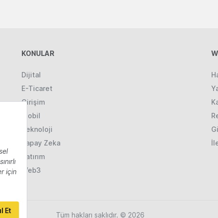
KONULAR
W
Dijital
H
E-Ticaret
Ya
Girişim
K
Mobil
R
Teknoloji
Gi
Yapay Zeka
İl
Yatırım
Web3
Tüm hakları saklıdır. © 2026