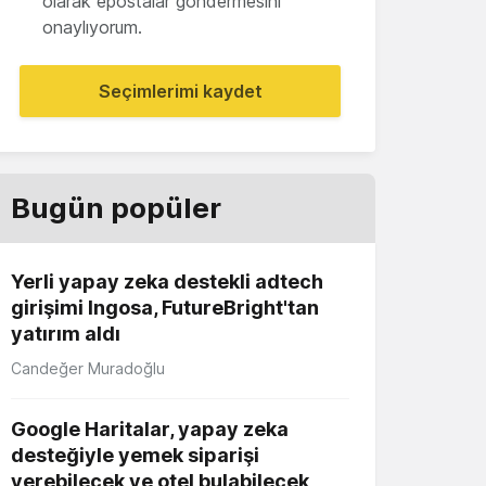
olarak epostalar göndermesini
onaylıyorum.
Seçimlerimi kaydet
Bugün popüler
Yerli yapay zeka destekli adtech
girişimi Ingosa, FutureBright'tan
yatırım aldı
Candeğer Muradoğlu
Google Haritalar, yapay zeka
desteğiyle yemek siparişi
verebilecek ve otel bulabilecek