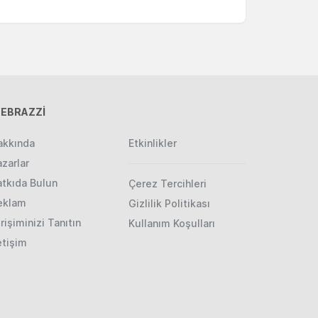
EBRAZZİ
akkında
Etkinlikler
zarlar
atkıda Bulun
Çerez Tercihleri
eklam
Gizlilik Politikası
rişiminizi Tanıtın
Kullanım Koşulları
etişim