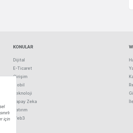
KONULAR
W
Dijital
H
E-Ticaret
Ya
Girişim
K
Mobil
R
Teknoloji
Gi
Yapay Zeka
İl
Yatırım
Web3