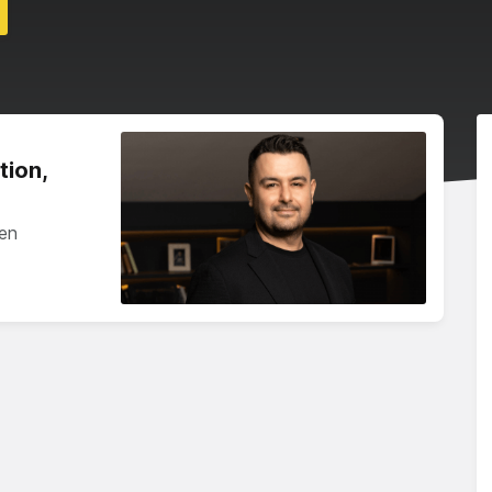
tion,
ren