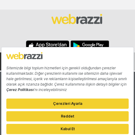
Hakkında
Yazarlar
Katkıda Bulun
Reklam
Girişiminizi Tanıtın
İletişim
Çerez Tercihleri
Gizlilik Politikası