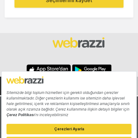
Seçimlerimi kaydet
Hakkında
Yazarlar
Katkıda Bulun
Reklam