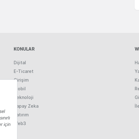
KONULAR
W
Dijital
H
E-Ticaret
Ya
Girişim
K
Mobil
R
Teknoloji
Gi
Yapay Zeka
İl
Yatırım
Web3