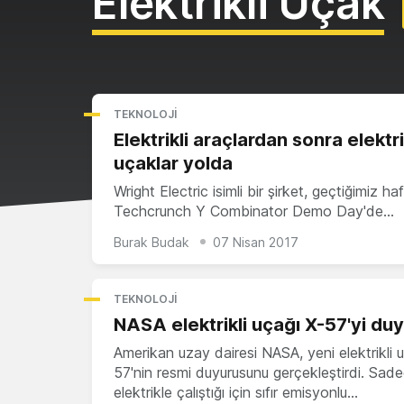
Elektrikli Uçak
TEKNOLOJI
Elektrikli araçlardan sonra elektri
uçaklar yolda
Wright Electric isimli bir şirket, geçtiğimiz ha
Techcrunch Y Combinator Demo Day'de…
Burak Budak
07 Nisan 2017
TEKNOLOJI
NASA elektrikli uçağı X-57'yi du
Amerikan uzay dairesi NASA, yeni elektrikli 
57'nin resmi duyurusunu gerçekleştirdi. Sad
elektrikle çalıştığı için sıfır emisyonlu…