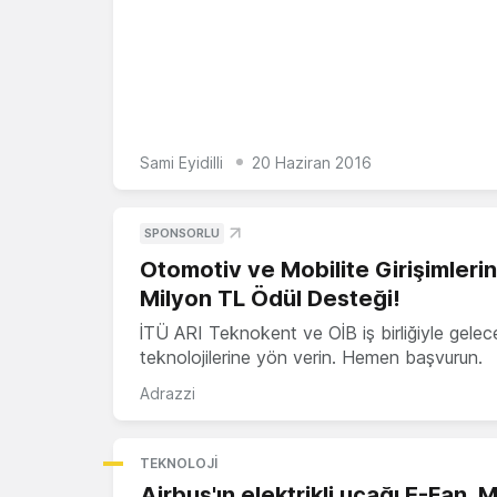
Sami Eyidilli
20 Haziran 2016
SPONSORLU
Otomotiv ve Mobilite Girişimleri
Milyon TL Ödül Desteği!
İTÜ ARI Teknokent ve OİB iş birliğiyle gelec
teknolojilerine yön verin. Hemen başvurun.
Adrazzi
TEKNOLOJI
Airbus'ın elektrikli uçağı E-Fan, 