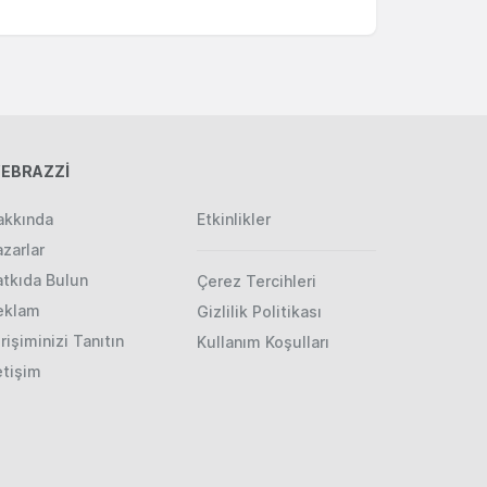
EBRAZZİ
akkında
Etkinlikler
zarlar
atkıda Bulun
Çerez Tercihleri
eklam
Gizlilik Politikası
rişiminizi Tanıtın
Kullanım Koşulları
etişim