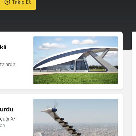
Takip Et
kli
ftalarda
yurdu
uçağı X-
ece