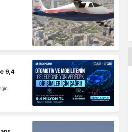
ne 9,4
eğin
Manş