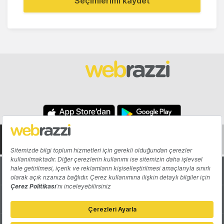
Seçimlerimi kaydet
Hakkında
Yazarlar
Katkıda Bulun
Reklam