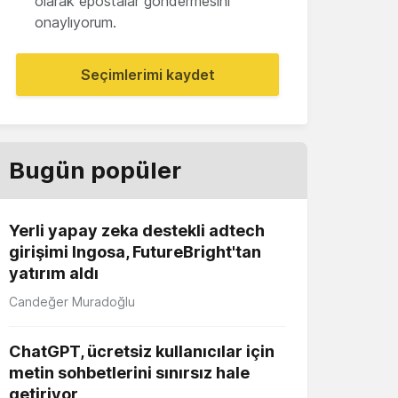
olarak epostalar göndermesini
onaylıyorum.
Seçimlerimi kaydet
Bugün popüler
Yerli yapay zeka destekli adtech
girişimi Ingosa, FutureBright'tan
yatırım aldı
Candeğer Muradoğlu
ChatGPT, ücretsiz kullanıcılar için
metin sohbetlerini sınırsız hale
getiriyor