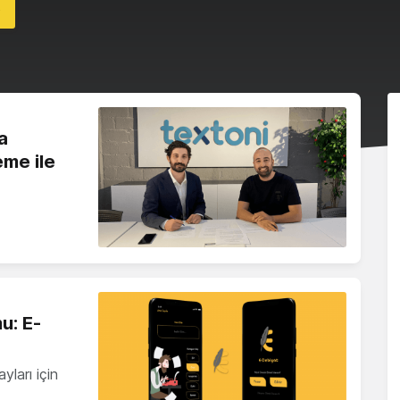
t
a
eme ile
mu: E-
ları için