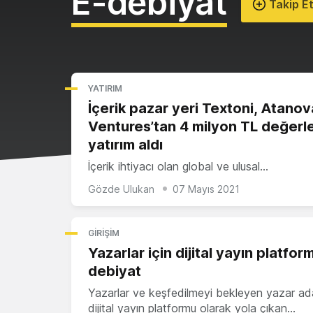
E-debiyat
Takip E
YATIRIM
İçerik pazar yeri Textoni, Atanov
Ventures’tan 4 milyon TL değerl
yatırım aldı
İçerik ihtiyacı olan global ve ulusal…
Gözde Ulukan
07 Mayıs 2021
GIRIŞIM
Yazarlar için dijital yayın platfor
debiyat
Yazarlar ve keşfedilmeyi bekleyen yazar aday
dijital yayın platformu olarak yola çıkan…