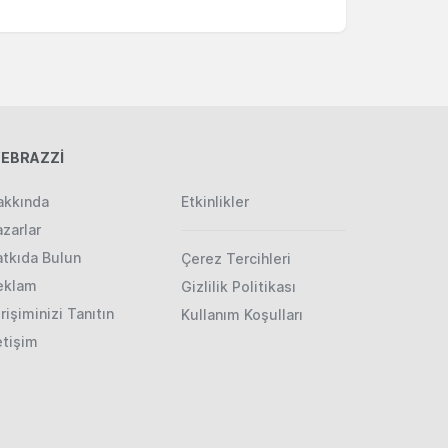
EBRAZZİ
akkında
Etkinlikler
zarlar
atkıda Bulun
Çerez Tercihleri
eklam
Gizlilik Politikası
rişiminizi Tanıtın
Kullanım Koşulları
etişim