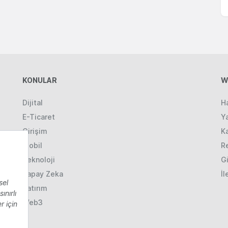
KONULAR
W
Dijital
H
E-Ticaret
Ya
Girişim
K
Mobil
R
Teknoloji
Gi
Yapay Zeka
İl
Yatırım
Web3