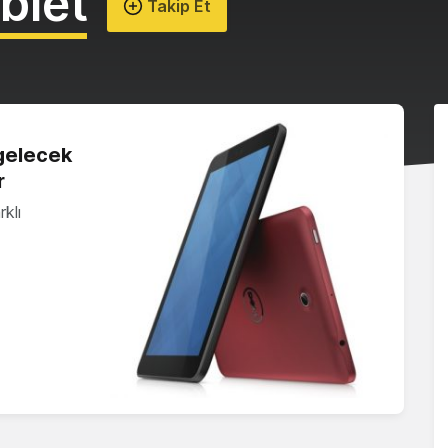
blet
Takip Et
 gelecek
r
rklı