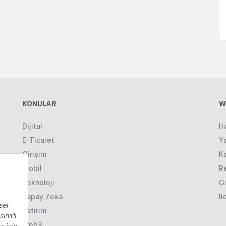
KONULAR
W
Dijital
H
E-Ticaret
Ya
Girişim
K
Mobil
R
Teknoloji
Gi
Yapay Zeka
İl
Yatırım
Web3