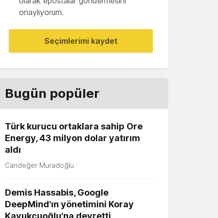
olarak epostalar göndermesini
onaylıyorum.
Seçimlerimi kaydet
Bugün popüler
Türk kurucu ortaklara sahip Ore
Energy, 43 milyon dolar yatırım
aldı
Candeğer Muradoğlu
Demis Hassabis, Google
DeepMind'ın yönetimini Koray
Kavukçuoğlu'na devretti