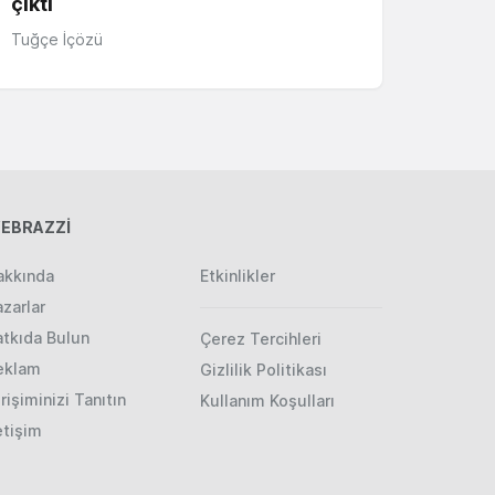
çıktı
Tuğçe İçözü
EBRAZZİ
akkında
Etkinlikler
zarlar
atkıda Bulun
Çerez Tercihleri
eklam
Gizlilik Politikası
rişiminizi Tanıtın
Kullanım Koşulları
etişim