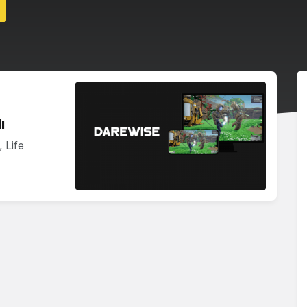
ı
 Life