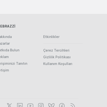
EBRAZZİ
akkında
Etkinlikler
zarlar
atkıda Bulun
Çerez Tercihleri
eklam
Gizlilik Politikası
rişiminizi Tanıtın
Kullanım Koşulları
etişim