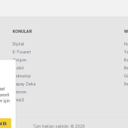
KONULAR
W
Dijital
H
E-Ticaret
Ya
Girişim
K
Mobil
R
Teknoloji
Gi
Yapay Zeka
İl
Yatırım
Web3
Tüm hakları saklıdır. © 2026