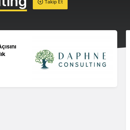
ting
Takip Et
çısını
ık