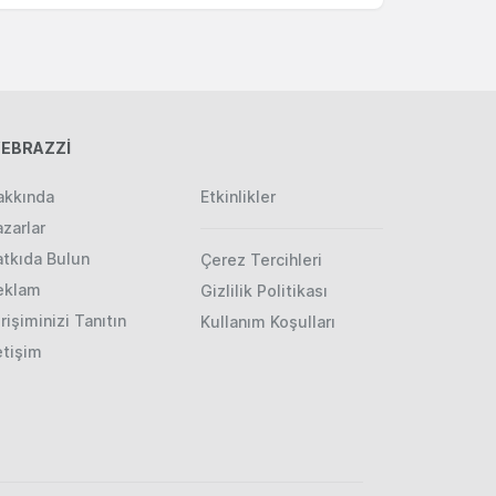
EBRAZZİ
akkında
Etkinlikler
zarlar
atkıda Bulun
Çerez Tercihleri
eklam
Gizlilik Politikası
rişiminizi Tanıtın
Kullanım Koşulları
etişim