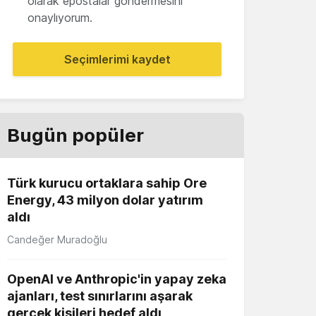
olarak epostalar göndermesini
onaylıyorum.
Seçimlerimi kaydet
Bugün popüler
Türk kurucu ortaklara sahip Ore
Energy, 43 milyon dolar yatırım
aldı
Candeğer Muradoğlu
OpenAI ve Anthropic'in yapay zeka
ajanları, test sınırlarını aşarak
gerçek kişileri hedef aldı