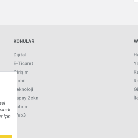
KONULAR
W
Dijital
H
E-Ticaret
Ya
Girişim
K
Mobil
R
Teknoloji
Gi
Yapay Zeka
İl
Yatırım
Web3