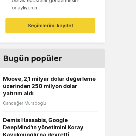
olarak epostalar göndermesini
onaylıyorum.
Seçimlerimi kaydet
Bugün popüler
Moove, 2,1 milyar dolar değerleme
üzerinden 250 milyon dolar
yatırım aldı
Candeğer Muradoğlu
Demis Hassabis, Google
DeepMind'ın yönetimini Koray
Kavukçuoğlu'na devretti