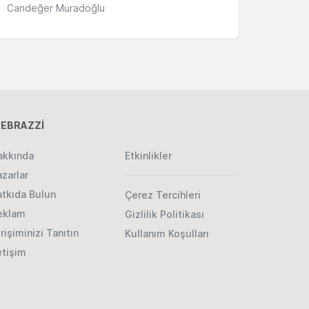
Candeğer Muradoğlu
EBRAZZİ
akkında
Etkinlikler
zarlar
atkıda Bulun
Çerez Tercihleri
eklam
Gizlilik Politikası
rişiminizi Tanıtın
Kullanım Koşulları
etişim