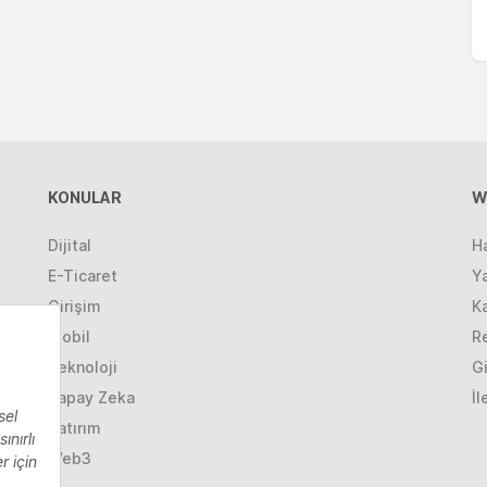
KONULAR
W
Dijital
H
E-Ticaret
Ya
Girişim
K
Mobil
R
Teknoloji
Gi
Yapay Zeka
İl
Yatırım
Web3