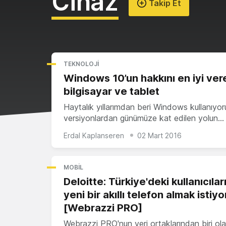
Cihaz
Takip Et
TEKNOLOJI
Windows 10’un hakkını en iyi ver
bilgisayar ve tablet
Haytalık yıllarımdan beri Windows kullanıyor
versiyonlardan günümüze kat edilen yolun…
Erdal Kaplanseren
02 Mart 2016
MOBIL
Deloitte: Türkiye'deki kullanıcıları
yeni bir akıllı telefon almak istiyo
[Webrazzi PRO]
Webrazzi PRO'nun veri ortaklarından biri ol