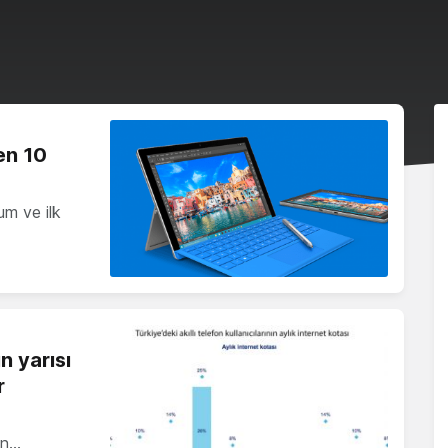
en 10
um ve ilk
n yarısı
r
an…