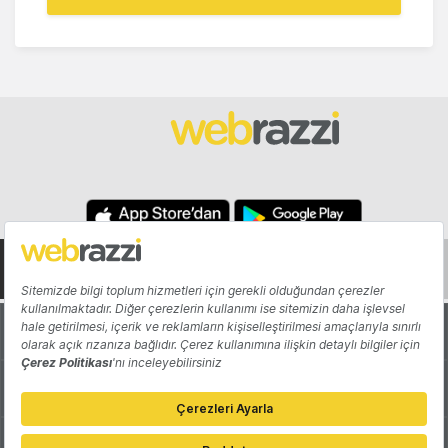
Hakkında
Yazarlar
Katkıda Bulun
Reklam
Girişiminizi Tanıtın
İletişim