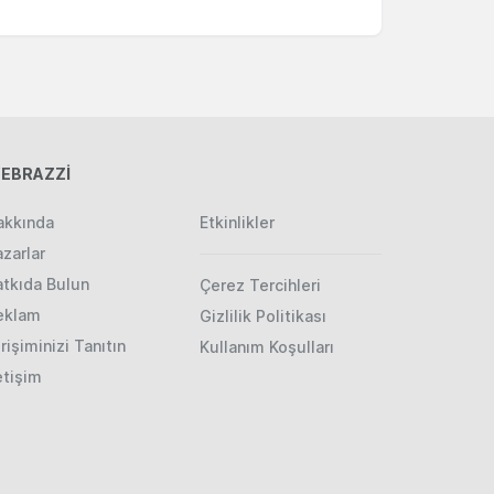
EBRAZZİ
akkında
Etkinlikler
zarlar
atkıda Bulun
Çerez Tercihleri
eklam
Gizlilik Politikası
rişiminizi Tanıtın
Kullanım Koşulları
etişim