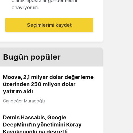
olarak epostalar göndermesini
onaylıyorum.
Seçimlerimi kaydet
Bugün popüler
Moove, 2,1 milyar dolar değerleme
üzerinden 250 milyon dolar
yatırım aldı
Candeğer Muradoğlu
Demis Hassabis, Google
DeepMind'ın yönetimini Koray
Kavukçuoğlu'na devretti