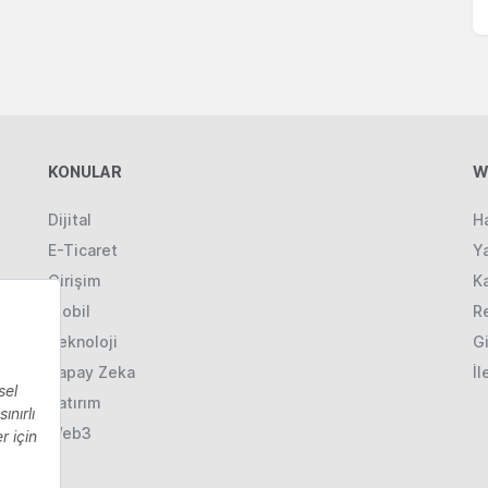
KONULAR
W
Dijital
H
E-Ticaret
Ya
Girişim
K
Mobil
R
Teknoloji
Gi
Yapay Zeka
İl
Yatırım
Web3