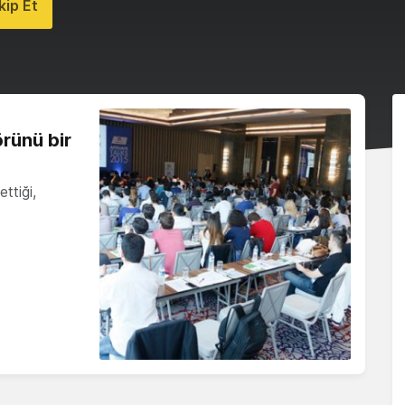
ip Et
örünü bir
ttiği,