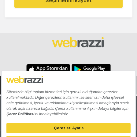
Seçimlerimi kaydet
Hakkında
Yazarlar
Katkıda Bulun
Reklam