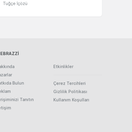
Tuğçe İçözü
EBRAZZİ
akkında
Etkinlikler
zarlar
atkıda Bulun
Çerez Tercihleri
eklam
Gizlilik Politikası
rişiminizi Tanıtın
Kullanım Koşulları
etişim