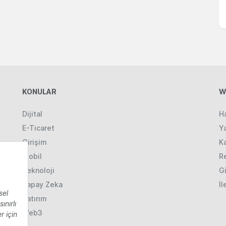
KONULAR
W
Dijital
H
E-Ticaret
Ya
Girişim
K
Mobil
R
Teknoloji
Gi
Yapay Zeka
İl
Yatırım
Web3