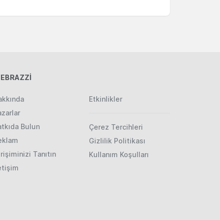
EBRAZZİ
akkında
Etkinlikler
zarlar
atkıda Bulun
Çerez Tercihleri
eklam
Gizlilik Politikası
rişiminizi Tanıtın
Kullanım Koşulları
etişim