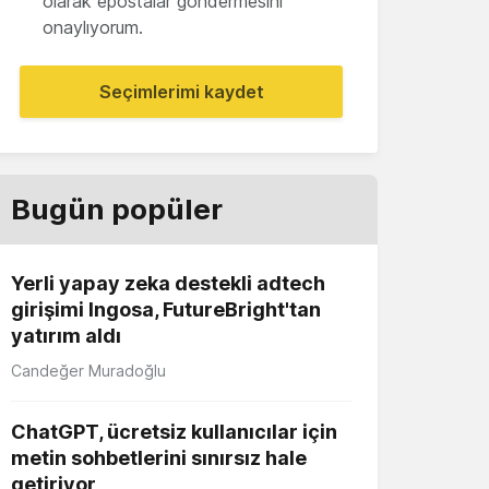
olarak epostalar göndermesini
onaylıyorum.
Seçimlerimi kaydet
Bugün popüler
Yerli yapay zeka destekli adtech
girişimi Ingosa, FutureBright'tan
yatırım aldı
Candeğer Muradoğlu
ChatGPT, ücretsiz kullanıcılar için
metin sohbetlerini sınırsız hale
getiriyor