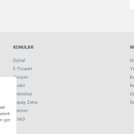
KONULAR
W
Dijital
H
E-Ticaret
Ya
Girişim
K
Mobil
R
Teknoloji
Gi
Yapay Zeka
İl
Yatırım
Web3