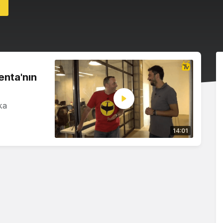
t
enta'nın
ka
14:01