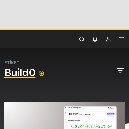
ETİKET
Build0