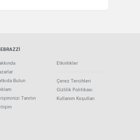
EBRAZZİ
akkında
Etkinlikler
zarlar
atkıda Bulun
Çerez Tercihleri
eklam
Gizlilik Politikası
rişiminizi Tanıtın
Kullanım Koşulları
etişim