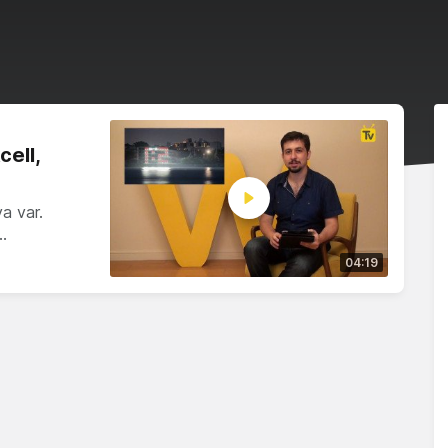
cell,
ya var.
…
04:19