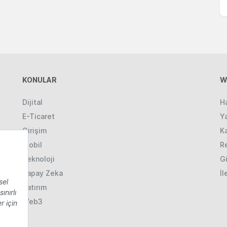
KONULAR
W
Dijital
H
E-Ticaret
Ya
Girişim
K
Mobil
R
Teknoloji
Gi
Yapay Zeka
İl
Yatırım
Web3