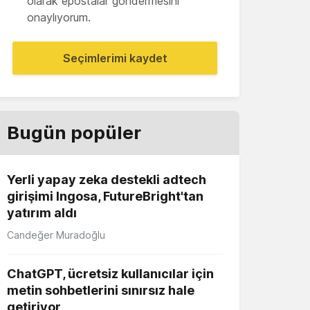
olarak epostalar göndermesini
onaylıyorum.
Seçimlerimi kaydet
Bugün popüler
Yerli yapay zeka destekli adtech
girişimi Ingosa, FutureBright'tan
yatırım aldı
Candeğer Muradoğlu
ChatGPT, ücretsiz kullanıcılar için
metin sohbetlerini sınırsız hale
getiriyor