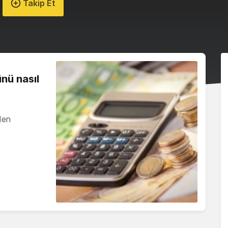
Takip Et
ünü nasıl
den