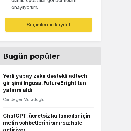
olarak epostalar göndermesini
onaylıyorum.
Seçimlerimi kaydet
Bugün popüler
Yerli yapay zeka destekli adtech
girişimi Ingosa, FutureBright'tan
yatırım aldı
Candeğer Muradoğlu
ChatGPT, ücretsiz kullanıcılar için
metin sohbetlerini sınırsız hale
getiriyor