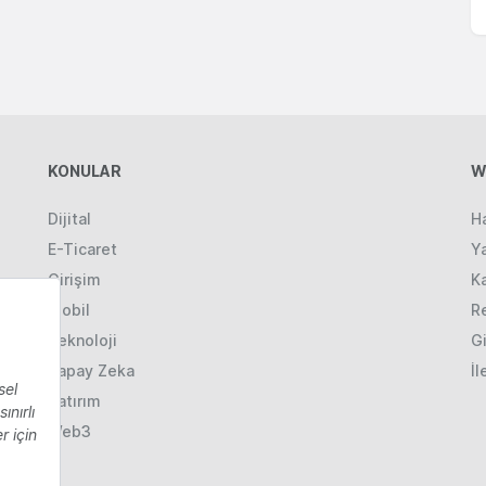
KONULAR
W
Dijital
H
E-Ticaret
Ya
Girişim
K
Mobil
R
Teknoloji
Gi
Yapay Zeka
İl
Yatırım
Web3