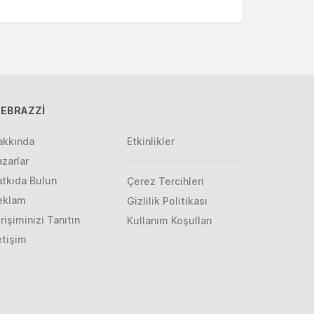
EBRAZZİ
akkında
Etkinlikler
zarlar
atkıda Bulun
Çerez Tercihleri
eklam
Gizlilik Politikası
rişiminizi Tanıtın
Kullanım Koşulları
etişim