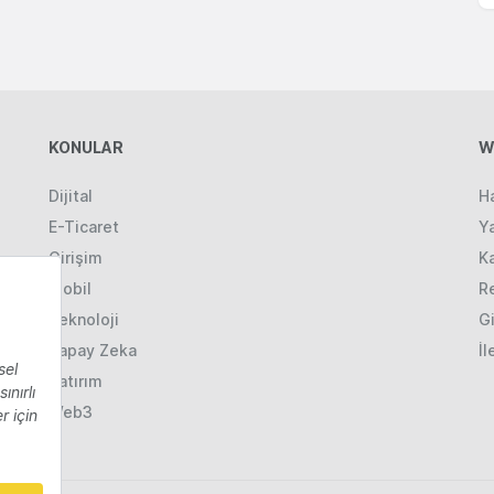
KONULAR
W
Dijital
H
E-Ticaret
Ya
Girişim
K
Mobil
R
Teknoloji
Gi
Yapay Zeka
İl
Yatırım
Web3