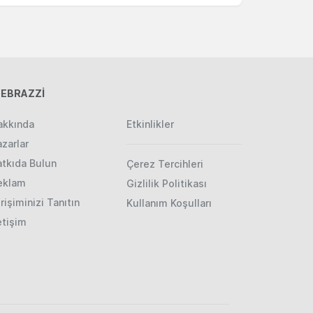
EBRAZZİ
akkında
Etkinlikler
zarlar
atkıda Bulun
Çerez Tercihleri
eklam
Gizlilik Politikası
rişiminizi Tanıtın
Kullanım Koşulları
etişim