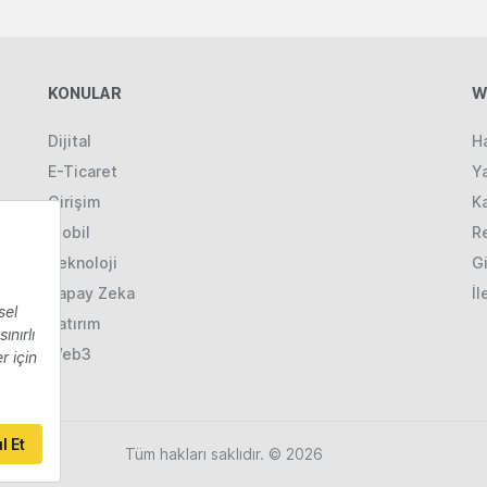
KONULAR
W
Dijital
H
E-Ticaret
Ya
Girişim
K
Mobil
R
Teknoloji
Gi
Yapay Zeka
İl
Yatırım
Web3
Tüm hakları saklıdır. © 2026