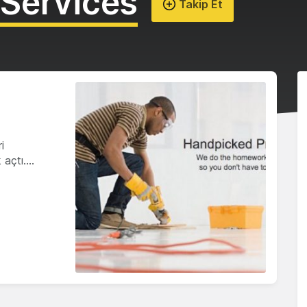
Services
Takip Et
i
 açtı.…