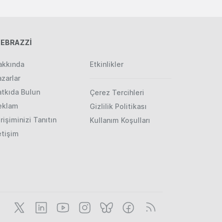
EBRAZZİ
akkında
Etkinlikler
zarlar
atkıda Bulun
Çerez Tercihleri
eklam
Gizlilik Politikası
rişiminizi Tanıtın
Kullanım Koşulları
etişim