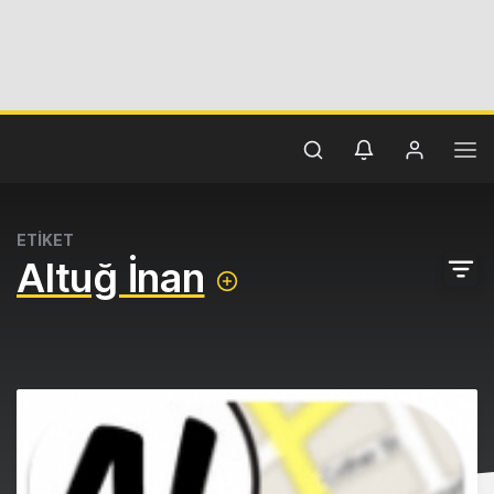
ETİKET
Altuğ İnan