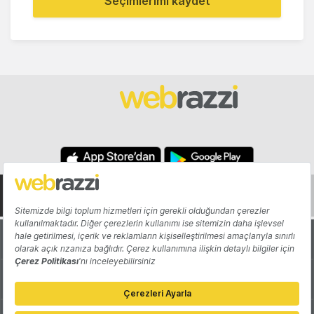
Seçimlerimi kaydet
Hakkında
Yazarlar
Katkıda Bulun
Reklam