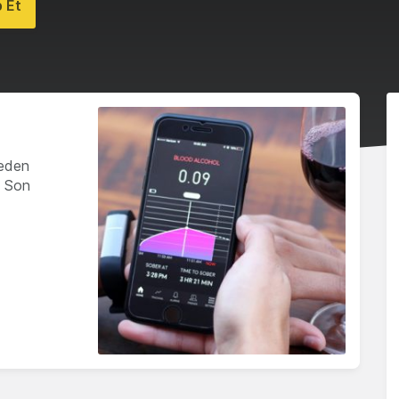
 Et
 eden
. Son