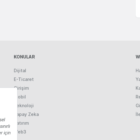
KONULAR
W
Dijital
H
E-Ticaret
Ya
Girişim
K
Mobil
R
Teknoloji
Gi
Yapay Zeka
İl
Yatırım
Web3