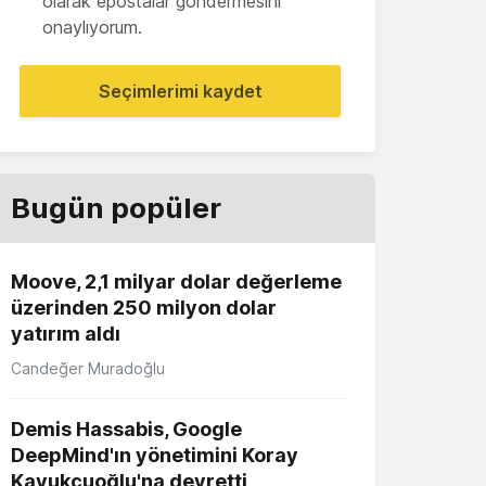
olarak epostalar göndermesini
onaylıyorum.
Seçimlerimi kaydet
Bugün popüler
Moove, 2,1 milyar dolar değerleme
üzerinden 250 milyon dolar
yatırım aldı
Candeğer Muradoğlu
Demis Hassabis, Google
DeepMind'ın yönetimini Koray
Kavukçuoğlu'na devretti