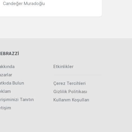
Candeğer Muradoğlu
EBRAZZİ
akkında
Etkinlikler
zarlar
atkıda Bulun
Çerez Tercihleri
eklam
Gizlilik Politikası
rişiminizi Tanıtın
Kullanım Koşulları
etişim