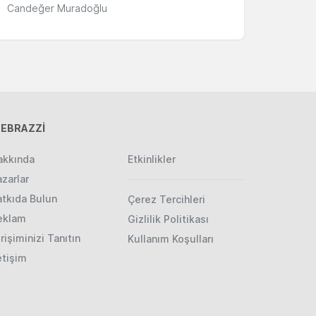
Candeğer Muradoğlu
EBRAZZİ
akkında
Etkinlikler
zarlar
atkıda Bulun
Çerez Tercihleri
eklam
Gizlilik Politikası
rişiminizi Tanıtın
Kullanım Koşulları
etişim