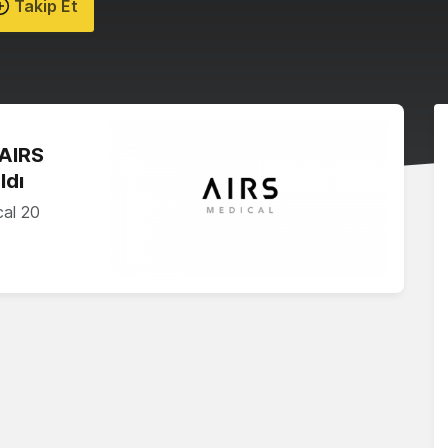
Takip Et
 AIRS
ldı
cal 20