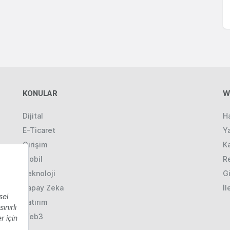
KONULAR
W
Dijital
H
E-Ticaret
Ya
Girişim
K
Mobil
R
Teknoloji
Gi
Yapay Zeka
İl
Yatırım
Web3