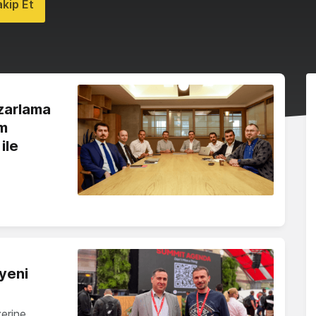
kip Et
azarlama
ım
ile
yeni
zerine