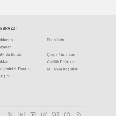
EBRAZZİ
akkında
Etkinlikler
zarlar
atkıda Bulun
Çerez Tercihleri
eklam
Gizlilik Politikası
rişiminizi Tanıtın
Kullanım Koşulları
etişim