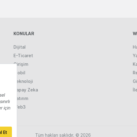
KONULAR
W
Dijital
H
E-Ticaret
Ya
Girişim
K
Mobil
R
Teknoloji
Gi
Yapay Zeka
İl
Yatırım
Web3
Tüm hakları saklıdır. © 2026