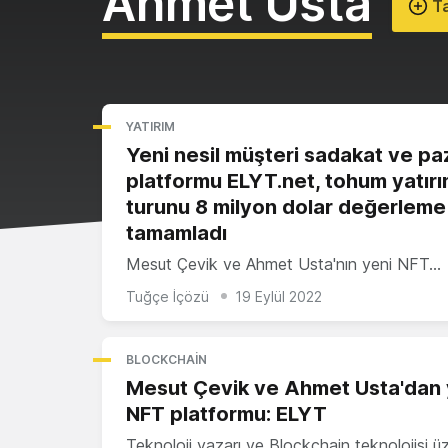
Ahmet Usta
Ta
YATIRIM
Yeni nesil müşteri sadakat ve p
platformu ELYT.net, tohum yatır
turunu 8 milyon dolar değerleme 
tamamladı
Mesut Çevik ve Ahmet Usta'nın yeni NFT…
Tuğçe İçözü
19 Eylül 2022
BLOCKCHAIN
Mesut Çevik ve Ahmet Usta'dan 
NFT platformu: ELYT
Teknoloji yazarı ve Blockchain teknolojisi ü