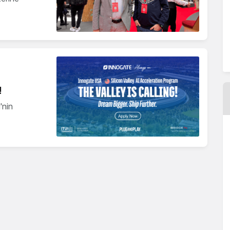
!
'nin