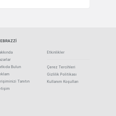
EBRAZZİ
akkında
Etkinlikler
zarlar
atkıda Bulun
Çerez Tercihleri
eklam
Gizlilik Politikası
rişiminizi Tanıtın
Kullanım Koşulları
etişim