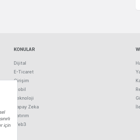
KONULAR
W
Dijital
H
E-Ticaret
Ya
Girişim
K
Mobil
R
Teknoloji
Gi
Yapay Zeka
İl
Yatırım
Web3