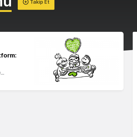
mu
Takip Et
tform:
0…