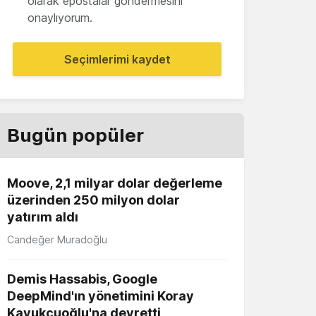
olarak epostalar göndermesini
onaylıyorum.
Seçimlerimi kaydet
Bugün popüler
Moove, 2,1 milyar dolar değerleme
üzerinden 250 milyon dolar
yatırım aldı
Candeğer Muradoğlu
Demis Hassabis, Google
DeepMind'ın yönetimini Koray
Kavukçuoğlu'na devretti