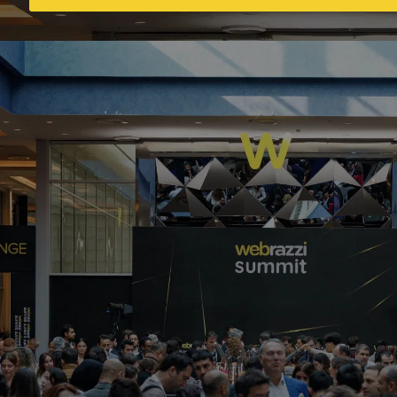
Günlük Bülten
Etkinlikler
Webrazzi'nin hizmet ve ürünleri ile günlük
Webrazzi haberlerine ilişkin olarak epostalar
göndermesini onaylıyorum.
Seçimlerimi kaydet