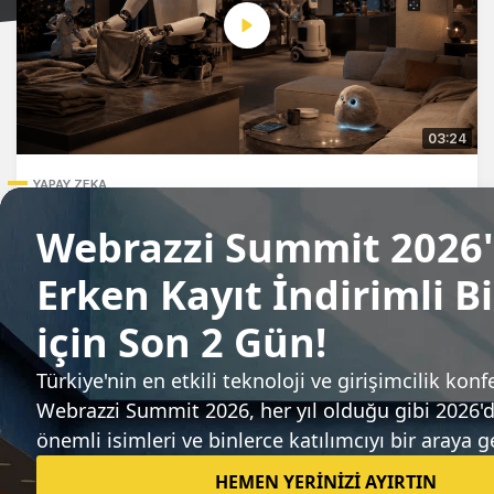
03:24
YAPAY ZEKA
İnsansı robotlardan yapay zeka dostlarına:
Ev robotlarında son durum
Tuğçe İçözü
26 Mayıs 2026
Teknoloji dünyasındaki gelişmeleri takip edin.
Neleri size ulaştırmamızı istersiniz?