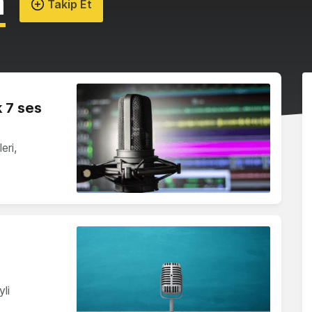
n
Takip Et
k 7 ses
leri,
li