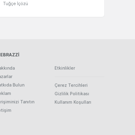
Tuğçe İçözü
EBRAZZİ
akkında
Etkinlikler
zarlar
atkıda Bulun
Çerez Tercihleri
eklam
Gizlilik Politikası
rişiminizi Tanıtın
Kullanım Koşulları
etişim