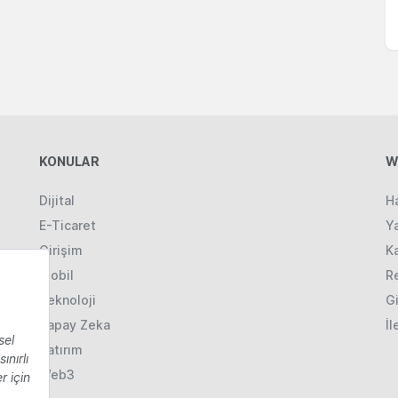
KONULAR
W
Dijital
H
E-Ticaret
Ya
Girişim
K
Mobil
R
Teknoloji
Gi
Yapay Zeka
İl
Yatırım
Web3