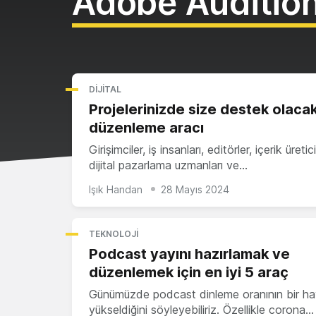
Adobe Auditio
DIJITAL
Projelerinizde size destek olaca
düzenleme aracı
Girişimciler, iş insanları, editörler, içerik üretici
dijital pazarlama uzmanları ve…
Işık Handan
28 Mayıs 2024
TEKNOLOJI
Podcast yayını hazırlamak ve
düzenlemek için en iyi 5 araç
Günümüzde podcast dinleme oranının bir hay
yükseldiğini söyleyebiliriz. Özellikle corona…