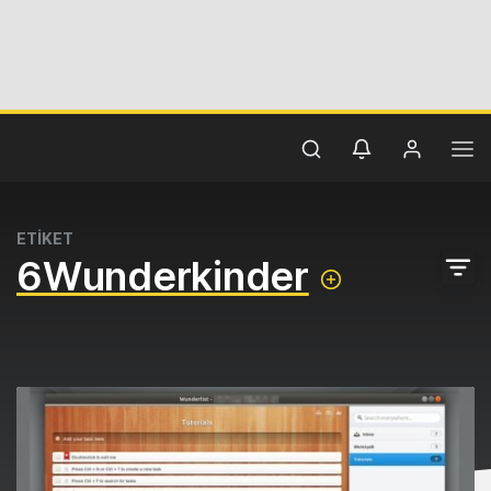
ETİKET
6Wunderkinder