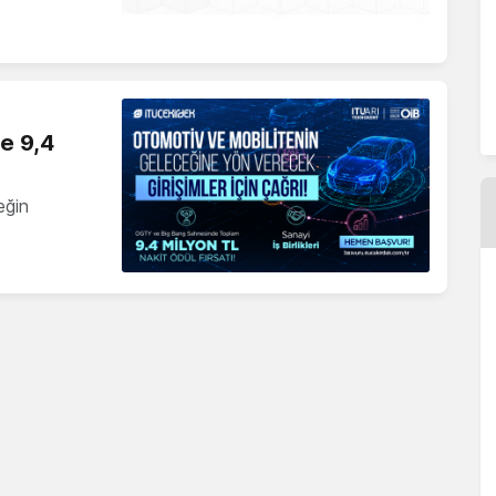
ne 9,4
eğin