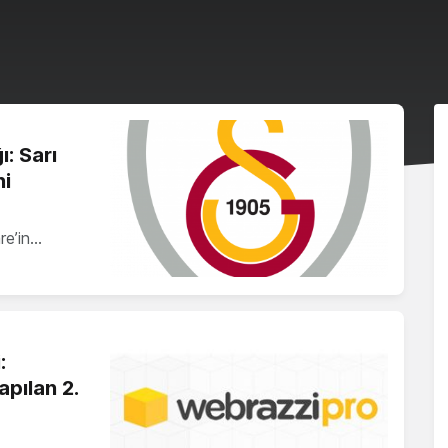
: Sarı
ni
re’in…
:
pılan 2.