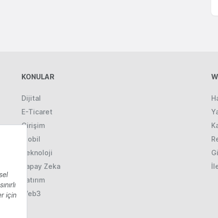
KONULAR
W
Dijital
H
E-Ticaret
Ya
Girişim
K
Mobil
R
Teknoloji
Gi
Yapay Zeka
İl
Yatırım
Web3