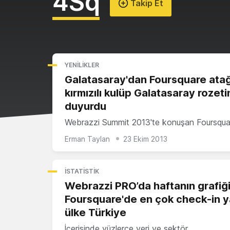
4Sq
Takip Et
YENILIKLER
Galatasaray'dan Foursquare atağı
kırmızılı kulüp Galatasaray rozeti
duyurdu
Webrazzi Summit 2013'te konuşan Foursqua
Erman Taylan
23 Ekim 2013
İSTATISTIK
Webrazzi PRO’da haftanın grafiği
Foursquare'de en çok check-in ya
ülke Türkiye
İçerisinde yüzlerce veri ve sektör…