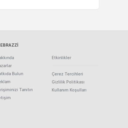
EBRAZZİ
akkında
Etkinlikler
zarlar
atkıda Bulun
Çerez Tercihleri
eklam
Gizlilik Politikası
rişiminizi Tanıtın
Kullanım Koşulları
etişim