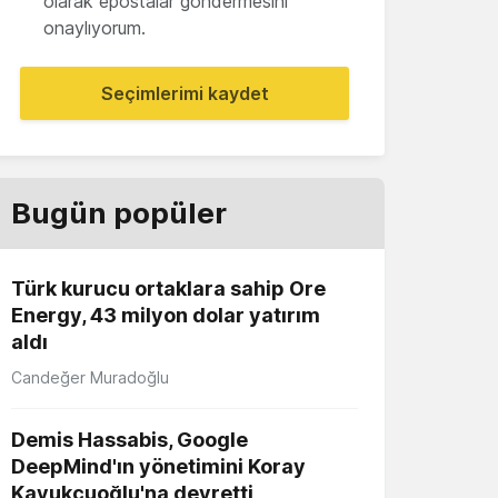
olarak epostalar göndermesini
onaylıyorum.
Seçimlerimi kaydet
Bugün popüler
Türk kurucu ortaklara sahip Ore
Energy, 43 milyon dolar yatırım
aldı
Candeğer Muradoğlu
Demis Hassabis, Google
DeepMind'ın yönetimini Koray
Kavukçuoğlu'na devretti