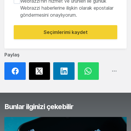
Webrazzi'nin hizmet ve ürünleri ile günlük
Webrazzi haberlerine ilişkin olarak epostalar
göndermesini onaylıyorum.
Seçimlerimi kaydet
Paylaş
Bunlar ilginizi çekebilir