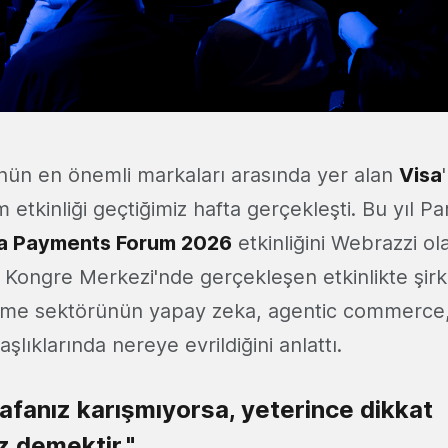
ün en önemli markaları arasında yer alan
Visa
tkinliği geçtiğimiz hafta gerçekleşti. Bu yıl Par
a Payments Forum 2026
etkinliğini Webrazzi ol
is Kongre Merkezi'nde gerçekleşen etkinlikte şir
deme sektörünün yapay zeka, agentic commerce,
şlıklarında nereye evrildiğini anlattı.
kafanız karışmıyorsa, yeterince dikkat
 demektir."