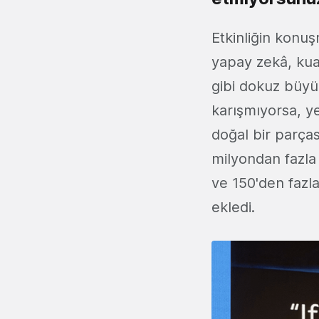
Etkinliğin konuş
yapay zekâ, ku
gibi dokuz büyük
karışmıyorsa, y
doğal bir parça
milyondan fazla 
ve 150'den fazl
ekledi.