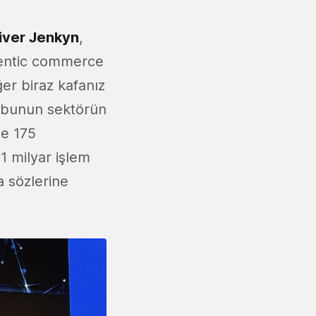
iver Jenkyn
,
gentic commerce
er biraz kafanız
k bunun sektörün
de 175
1 milyar işlem
 sözlerine