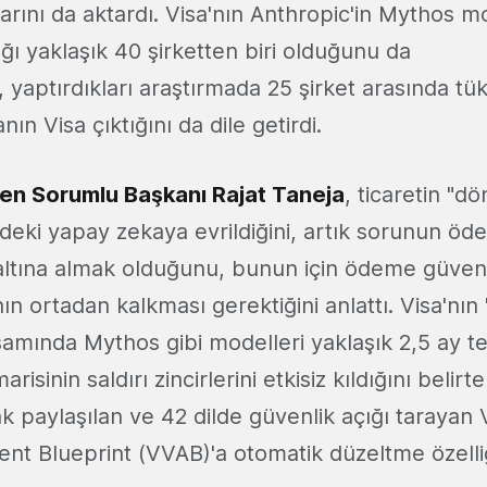
rını da aktardı. Visa'nın Anthropic'in Mythos m
ığı yaklaşık 40 şirketten biri olduğunu da
 yaptırdıkları araştırmada 25 şirket arasında tük
ın Visa çıktığını da dile getirdi.
den Sorumlu Başkanı Rajat Taneja
, ticaretin "d
eki yapay zekaya evrildiğini, artık sorunun öde
altına almak olduğunu, bunun için ödeme güvenli
ın ortadan kalkması gerektiğini anlattı. Visa'nın 
mında Mythos gibi modelleri yaklaşık 2,5 ay tes
risinin saldırı zincirlerini etkisiz kıldığını belirte
 paylaşılan ve 42 dilde güvenlik açığı tarayan 
gent Blueprint (VVAB)'a otomatik düzeltme özelli