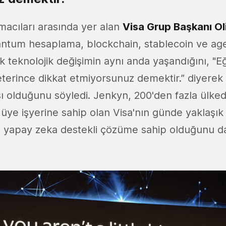
macıları arasında yer alan
Visa Grup Başkanı Ol
antum hesaplama, blockchain, stablecoin ve a
 teknolojik değişimin aynı anda yaşandığını, "Eğ
eterince dikkat etmiyorsunuz demektir.” diyere
sı olduğunu söyledi. Jenkyn, 200'den fazla ülke
üye işyerine sahip olan Visa'nın günde yaklaşık 
a yapay zeka destekli çözüme sahip olduğunu da