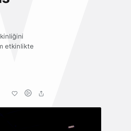
?
inliğini
 etkinlikte