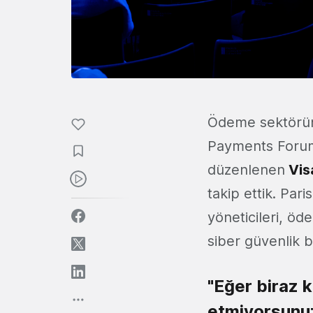
Ödeme sektörün
Payments Forum e
düzenlenen
Vis
takip ettik. Par
yöneticileri, ö
siber güvenlik ba
"Eğer biraz 
etmiyorsunuz