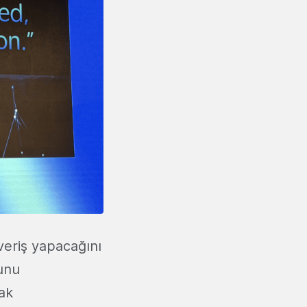
şveriş yapacağını
ğunu
rak