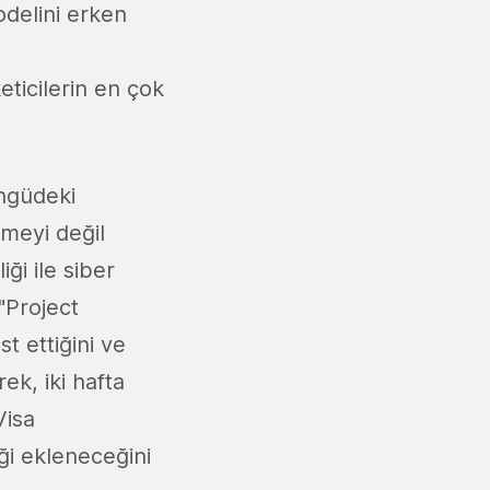
odelini erken
eticilerin en çok
öngüdeki
meyi değil
ği ile siber
"Project
t ettiğini ve
rek, iki hafta
Visa
ği ekleneceğini