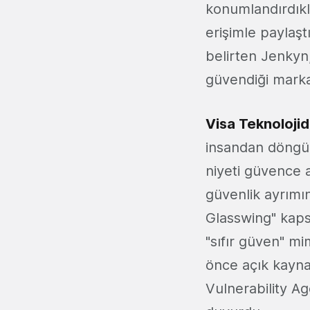
konumlandırdıkla
erişimle paylaşt
belirten Jenkyn,
güvendiği markan
Visa Teknoloji
insandan döngüd
niyeti güvence 
güvenlik ayrımın
Glasswing" kapsa
"sıfır güven" mima
önce açık kaynak
Vulnerability A