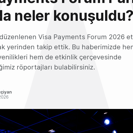
a neler konuşuldu
e düzenlenen Visa Payments Forum 2026 etk
k yerinden takip ettik. Bu haberimizde hem
yenilikleri hem de etkinlik çerçevesinde
imiz röportajları bulabilirsiniz.
ççiyan
2026