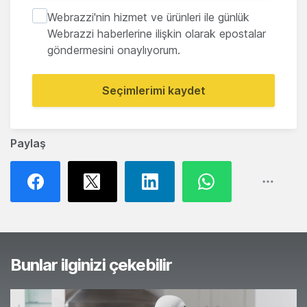
Webrazzi'nin hizmet ve ürünleri ile günlük
Webrazzi haberlerine ilişkin olarak epostalar
göndermesini onaylıyorum.
Seçimlerimi kaydet
Paylaş
Bunlar ilginizi çekebilir