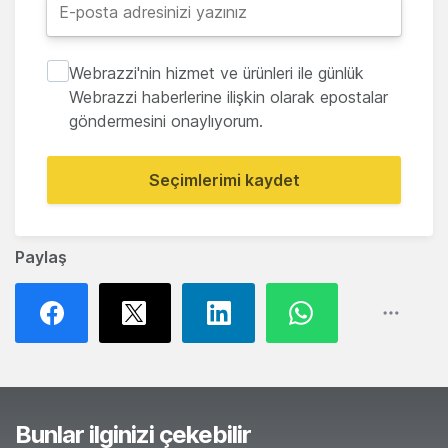
Webrazzi'nin hizmet ve ürünleri ile günlük
Webrazzi haberlerine ilişkin olarak epostalar
göndermesini onaylıyorum.
Seçimlerimi kaydet
Paylaş
Bunlar ilginizi çekebilir