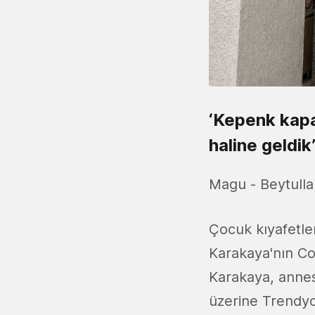
‘Kepenk kapa
haline geldik
Magu - Beytull
Çocuk kıyafetle
Karakaya'nın Co
Karakaya, anne
üzerine Trendyo