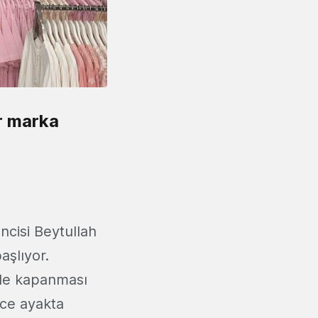
r marka
ncisi Beytullah
aşlıyor.
ide kapanması
ece ayakta