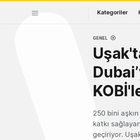
Kategoriler
GENEL
Uşak't
Dubai’
KOBİ'le
250 bini aşkın
katkı sağlaya
geçiriyor. Uşa