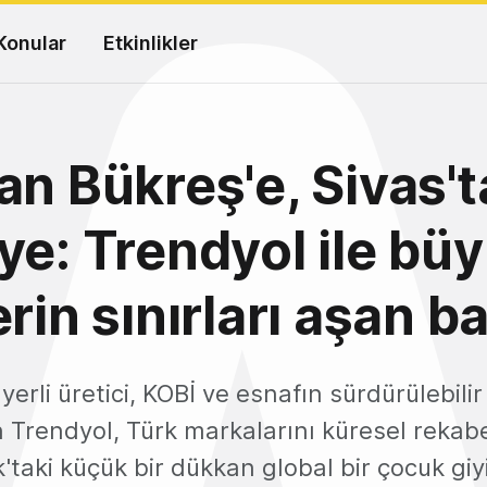
Konular
Etkinlikler
an Bükreş'e, Sivas'
ye: Trendyol ile bü
rin sınırları aşan b
 yerli üretici, KOBİ ve esnafın sürdürülebil
n Trendyol, Türk markalarını küresel rekab
k'taki küçük bir dükkan global bir çocuk g