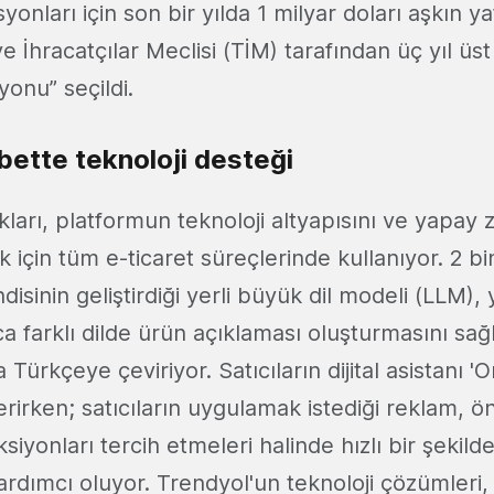
yonları için son bir yılda 1 milyar doları aşkın y
e İhracatçılar Meclisi (TİM) tarafından üç yıl üst
onu” seçildi.
bette teknoloji desteği
kları, platformun teknoloji altyapısını ve yapay
k için tüm e-ticaret süreçlerinde kullanıyor. 2 bi
sinin geliştirdiği yerli büyük dil modeli (LLM), y
ca farklı dilde ürün açıklaması oluşturmasını sağ
 Türkçeye çeviriyor. Satıcıların dijital asistanı 'O
erirken; satıcıların uygulamak istediği reklam, 
ksiyonları tercih etmeleri halinde hızlı bir şekild
rdımcı oluyor. Trendyol'un teknoloji çözümleri, 