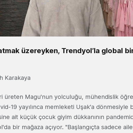
tmak üzereyken, Trendyol’la global bi
’
ah Karakaya
ri üreten Magu'nun yolculuğu, mühendislik öğre
vid-19 yayılınca memleketi Uşak'a dönmesiyle b
sine ait küçük çocuk giyim dükkanının pandem
l'da bir mağaza açıyor. "Başlangıçta sadece ail