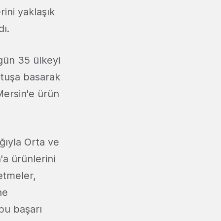
rini yaklaşık
dı.
ugün 35 ülkeyi
r tuşa basarak
Mersin'e ürün
ığıyla Orta ve
a ürünlerini
etmeler,
ne
bu başarı