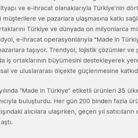
altyapı ve e-ihracat olanaklarıyla Türkiye'nin dör
ni müşterilere ve pazarlara ulaşmasına katkı sağ
ortaklarını Türkiye ve dünyada on milyonlarca mü
yol, e-ihracat operasyonlarıyla "Made in Türkiye
pazarlara taşıyor. Trendyol, lojistik çözümler ve 
da iş ortaklarının büyümesini destekleyerek yere
usal ve uluslararası ölçekte güçlenmesine katkı
ılında “Made in Türkiye” etiketli ürünleri 35 ül
anıcıyla buluşturdu. Her gün 200 binden fazla ür
ışındaki alıcılara ulaşırken, geçen yıl satıcıların
aştı.