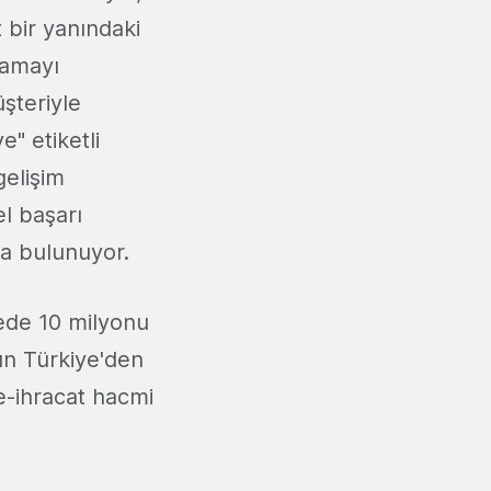
t bir yanındaki
lamayı
şteriyle
" etiketli
gelişim
l başarı
da bulunuyor.
kede 10 milyonu
ün Türkiye'den
 e-ihracat hacmi