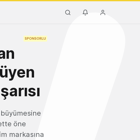
SPONSORLU
tan
yüyen
aşarısı
ir büyümesine
ette öne
iyim markasına