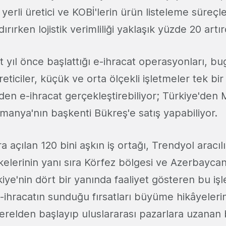
yerli üretici ve KOBİ'lerin ürün listeleme süreçle
rırken lojistik verimliliği yaklaşık yüzde 20 artır
 yıl önce başlattığı e-ihracat operasyonları, b
üreticiler, küçük ve orta ölçekli işletmeler tek bi
den e-ihracat gerçekleştirebiliyor; Türkiye'den 
manya'nın başkenti Bükreş'e satış yapabiliyor.
a açılan 120 bini aşkın iş ortağı, Trendyol aracıl
elerinin yanı sıra Körfez bölgesi ve Azerbaycan'
iye'nin dört bir yanında faaliyet gösteren bu işl
e-ihracatın sunduğu fırsatları büyüme hikâyeleri
erelden başlayıp uluslararası pazarlara uzanan 