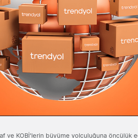
esnaf ve KOBİ'lerin büyüme yolculuğuna öncülük 