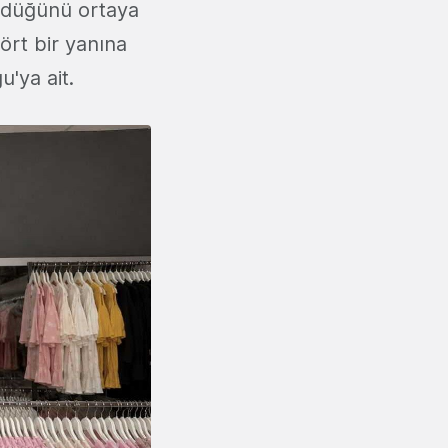
üyüdüğünü ortaya
ört bir yanına
'ya ait.