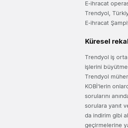
E-ihracat operas
Trendyol, Türkiy
E-ihracat Şampiy
Küresel reka
Trendyol iş orta
işlerini büyütme
Trendyol mühendi
KOBİ'lerin onlar
sorularını anında
sorulara yanıt v
da indirim gibi a
geçirmelerine ya