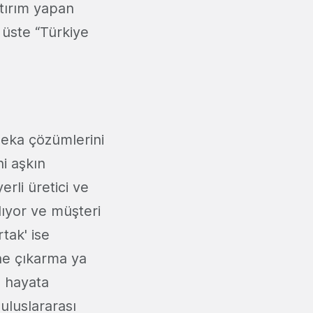
atırım yapan
 üste “Türkiye
 zeka çözümlerini
ni aşkın
erli üretici ve
lıyor ve müşteri
rtak' ise
öne çıkarma ya
e hayata
uluslararası