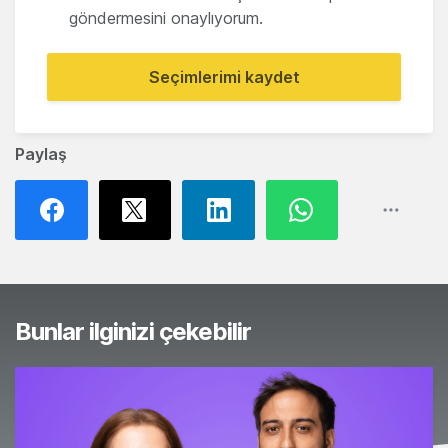
göndermesini onaylıyorum.
Seçimlerimi kaydet
Paylaş
Bunlar ilginizi çekebilir