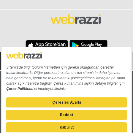
Hakkında
Yazarlar
Katkıda Bulun
Reklam
Girişiminizi Tanıtın
İletişim
Çerez Tercihleri
Gizlilik Politikası