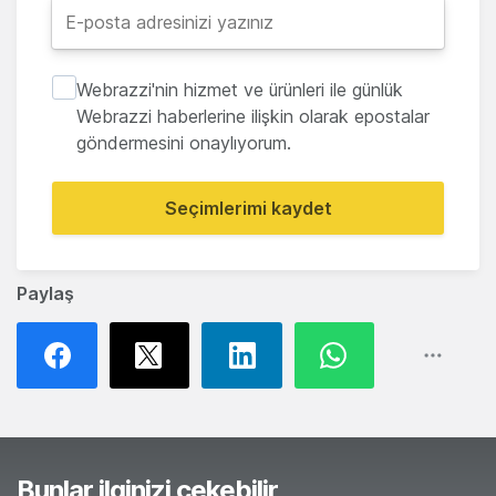
Webrazzi'nin hizmet ve ürünleri ile günlük
Webrazzi haberlerine ilişkin olarak epostalar
göndermesini onaylıyorum.
Seçimlerimi kaydet
Paylaş
Bunlar ilginizi çekebilir