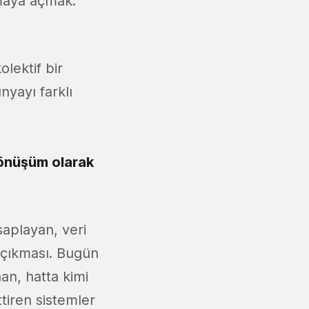
şmaya açmak.
olektif bir
nyayı farklı
 dönüşüm olarak
saplayan, veri
n çıkması. Bugün
an, hatta kimi
tiren sistemler