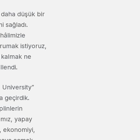
 daha düşük bir
i sağladı.
hâlimizle
rumak istiyoruz,
n kalmak ne
lendi.
ı University”
a geçirdik.
plinlerin
ımız, yapay
u, ekonomiyi,