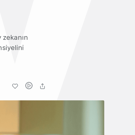
y zekanın
siyelini