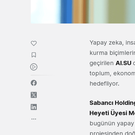
Yapay zeka, ins
kurma biçimlerin
geçirilen
AI.SU
toplum, ekonomi
hedefliyor.
Sabancı Holding
Heyeti Üyesi
M
bugünün yapay z
projesinden doğ