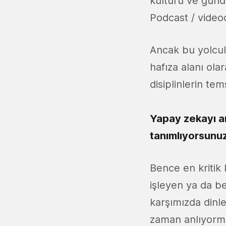
kültürü ve günd
Podcast / videoc
Ancak bu yolculuğ
hafıza alanı ola
disiplinlerin tem
Yapay zekayı ar
tanımlıyorsunuz.
Bence en kritik 
işleyen ya da be
karşımızda dinl
zaman anlıyormu