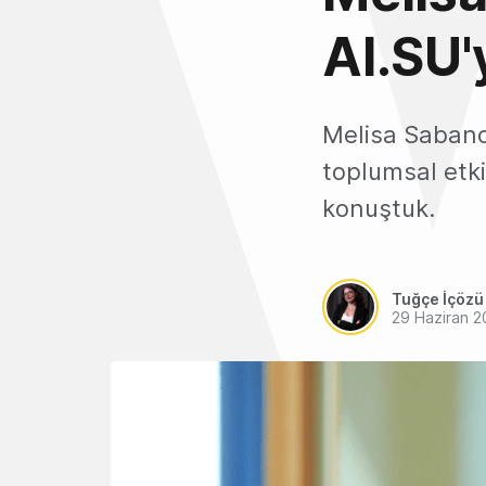
AI.SU'
Melisa Sabancı
toplumsal etki
konuştuk.
Tuğçe İçözü
29 Haziran 