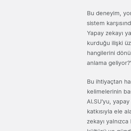
Bu deneyim, yor
sistem karşısın
Yapay zekayı yal
kurduğu ilişki 
hangilerini dön
anlama geliyor?
Bu ihtiyaçtan har
kelimelerinin ba
AI.SU’yu, yapay 
katkısıyla ele 
zekayı yalnızca 