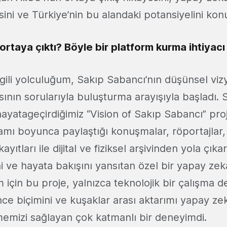
ni ve Türkiye’nin bu alandaki potansiyelini kon
ıl ortaya çıktı? Böyle bir platform kurma ihtiy
ilgili yolculuğum, Sakıp Sabancı’nın düşünsel vi
nın sorularıyla buluşturma arayışıyla başladı. 
 hayatageçirdiğimiz “Vision of Sakıp Sabancı” pro
mı boyunca paylaştığı konuşmalar, röportajlar, k
yıtları ile dijital ve fiziksel arşivinden yola çık
i ve hayata bakışını yansıtan özel bir yapay ze
m için bu proje, yalnızca teknolojik bir çalışma de
nce biçimini ve kuşaklar arası aktarımı yapay z
mizi sağlayan çok katmanlı bir deneyimdi.