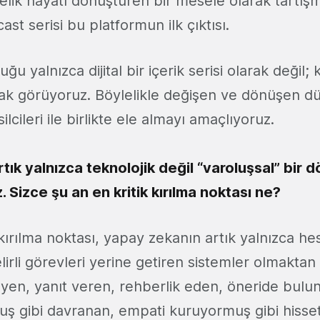
elik hayatı dönüştüren bir mesele olarak tartı
ast serisi bu platformun ilk çıktısı.
u yalnızca dijital bir içerik serisi olarak değil; k
rak görüyoruz. Böylelikle değişen ve dönüşen dü
silcileri ile birlikte ele almayı amaçlıyoruz.
tık yalnızca teknolojik değil “varoluşsal” bir
 Sizce şu an en kritik kırılma noktası ne?
kırılma noktası, yapay zekanın artık yalnızca he
lirli görevleri yerine getiren sistemler olmakta
eyen, yanıt veren, rehberlik eden, öneride bulun
ş gibi davranan, empati kuruyormuş gibi hisset