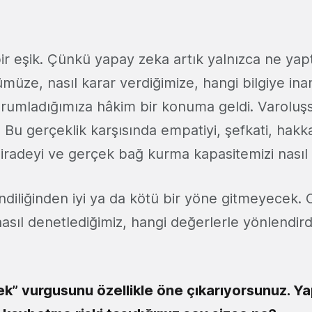
r eşik. Çünkü yapay zeka artık yalnızca ne yapt
müze, nasıl karar verdiğimize, hangi bilgiye ina
orumladığımıza hâkim bir konuma geldi. Varoluş
 Bu gerçeklik karşısında empatiyi, şefkati, hakka
iradeyi ve gerçek bağ kurma kapasitemizi nasıl
iliğinden iyi ya da kötü bir yöne gitmeyecek. 
nasıl denetlediğimiz, hangi değerlerle yönlendirdi
ek” vurgusunu özellikle öne çıkarıyorsunuz. Y