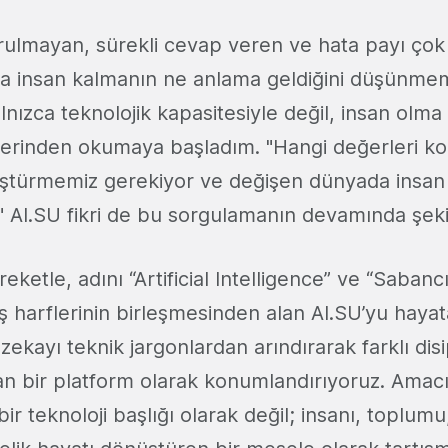
ulmayan, sürekli cevap veren ve hata payı çok
da insan kalmanın ne anlama geldiğini düşünmem
nızca teknolojik kapasitesiyle değil, insan olma 
üzerinden okumaya başladım. "Hangi değerleri ko
üştürmemiz gerekiyor ve değişen dünyada insa
" AI.SU fikri de bu sorgulamanın devamında şekil
eketle, adını “Artificial Intelligence” ve “Sabanc
ş harflerinin birleşmesinden alan AI.SU’yu hayat
zekayı teknik jargonlardan arındırarak farklı disi
alan bir platform olarak konumlandırıyoruz. Amac
bir teknoloji başlığı olarak değil; insanı, toplum