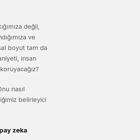
ığımıza değil,
ndığımıza ve
sal boyut tam da
niyeti, insan
 koruyacağız?
Onu nasıl
ğimiz belirleyici
apay zeka