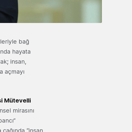
leriyle bağ
tında hayata
ak; insan,
ya açmayı
i Mütevelli
nsel mirasını
bancı”
a çağında “insan