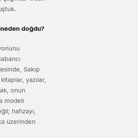
uştuk.
acı neden doğdu?
zyonunu
Sabancı
jesinde, Sakıp
itaplar, yazılar,
arak, onun
ka modeli
ğil; hafızayı,
eka üzerinden