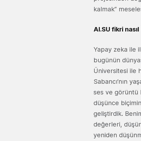
kalmak” meselesi
AI.SU fikri nas
Yapay zeka ile 
bugünün dünyası
Üniversitesi ile
Sabancı’nın yaşa
ses ve görüntü ka
düşünce biçimin
geliştirdik. Beni
değerleri, düşü
yeniden düşünme