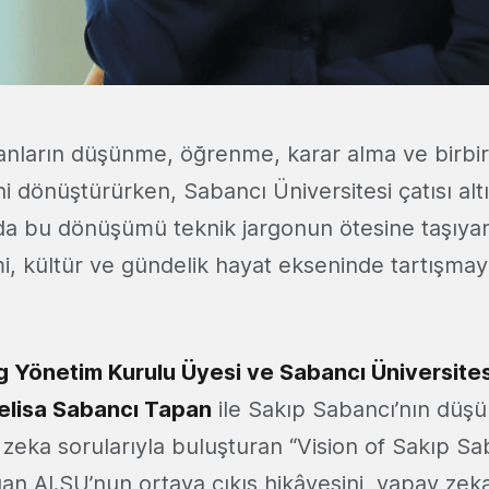
anların düşünme, öğrenme, karar alma ve birbir
i dönüştürürken, Sabancı Üniversitesi çatısı al
da bu dönüşümü teknik jargonun ötesine taşıyar
, kültür ve gündelik hayat ekseninde tartışma
 Yönetim Kurulu Üyesi ve Sabancı Üniversites
elisa Sabancı Tapan
ile Sakıp Sabancı’nın düşü
eka sorularıyla buluşturan “Vision of Sakıp Sa
an AI.SU’nun ortaya çıkış hikâyesini, yapay zek