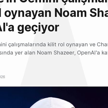
rol oynayan Noam Sh
'a geçiyor
ni çalışmalarında kilit rol oynayan ve Char
sında yer alan Noam Shazeer, OpenAI'a katı
026