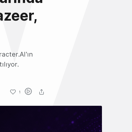
azeer,
acter.AI'ın
lıyor.
1