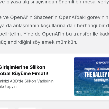
e piyasa algısı açısından önemli bir mesaj veriy
 ve OpenAI'ın Shazeer’in OpenAI’daki görevinin
 ya da anlaşmanın koşullarına dair herhangi bir 
belirtelim. Yine de OpenAI'In bu transfer ile ka
 güçlendirdiğini söylemek mümkün.
irişimlerine Silikon
lobal Büyüme Fırsatı!
minizi ABD'de Silikon Vadisi'nin
le taşıyın.