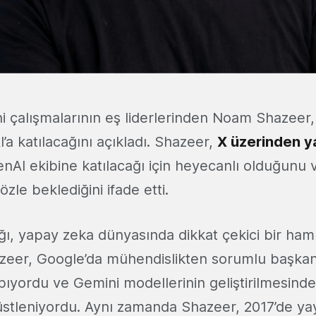
i çalışmalarının eş liderlerinden Noam Shazeer,
’a katılacağını açıkladı. Shazeer,
X üzerinden y
nAI ekibine katılacağı için heyecanlı olduğunu
zle beklediğini ifade etti.
ığı, yapay zeka dünyasında dikkat çekici bir ham
hazeer, Google’da mühendislikten sorumlu başkan
pıyordu ve Gemini modellerinin geliştirilmesind
i üstleniyordu. Aynı zamanda Shazeer, 2017’de y