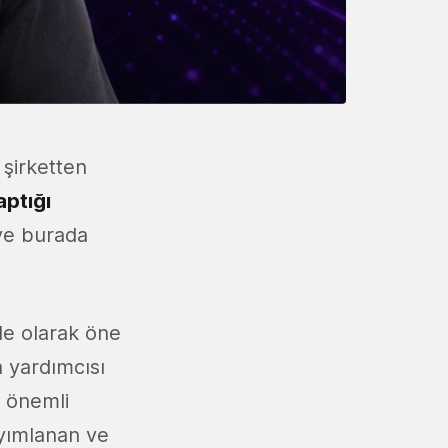
 şirketten
aptığı
 ve burada
le olarak öne
 yardımcısı
e önemli
ayımlanan ve