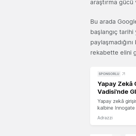
araştırma gücü v
Bu arada Google
başlangıç tarihi
paylaşmadığını 
rekabette elini
SPONSORLU
Yapay Zekâ G
Vadisi'nde G
Yapay zekâ girişi
kalbine Innogate i
Adrazzi