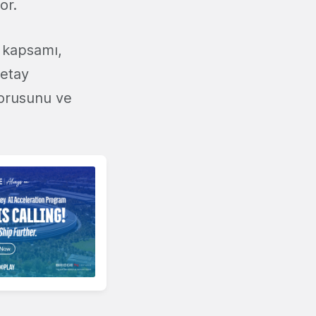
or.
 kapsamı,
detay
dorusunu ve