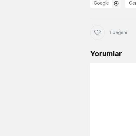
Google
Gem
1 beğeni
Yorumlar