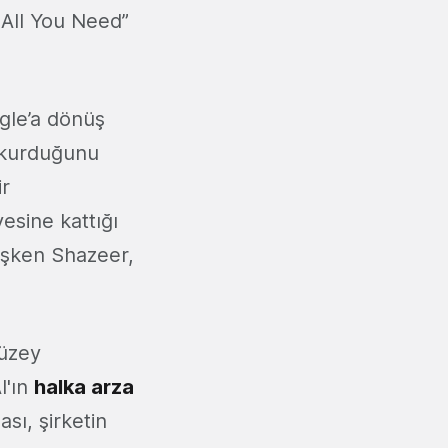
 All You Need”
gle’a dönüş
ı kurduğunu
ir
esine kattığı
mişken Shazeer,
düzey
I'ın
halka arza
sı, şirketin