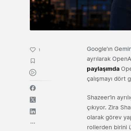
Google’ın Gemin
1
ayrılarak OpenAI
paylaşımda
Ope
çalışmayı dört gö
Shazeer’in ayrıl
çıkıyor. Zira S
olarak görev ya
rollerden birin