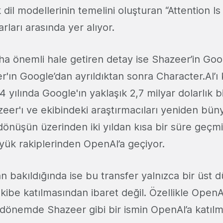
il modellerinin temelini oluşturan “Attention Is
rları arasında yer alıyor.
ha önemli hale getiren detay ise Shazeer’in Goo
r'ın Google’dan ayrıldıktan sonra Character.AI’
4 yılında Google'ın yaklaşık 2,7 milyar dolarlık b
er'ı ve ekibindeki araştırmacıları yeniden büny
 dönüşün üzerinden iki yıldan kısa bir süre geç
yük rakiplerinden OpenAI’a geçiyor.
 bakıldığında ise bu transfer yalnızca bir üst 
kibe katılmasından ibaret değil. Özellikle OpenA
dönemde Shazeer gibi bir ismin OpenAI’a katılma