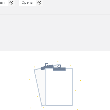
ini
Openai