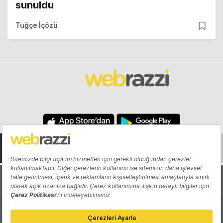
sunuldu
Tuğçe İçözü
Hakkında
Yazarlar
Katkıda Bulun
Reklam