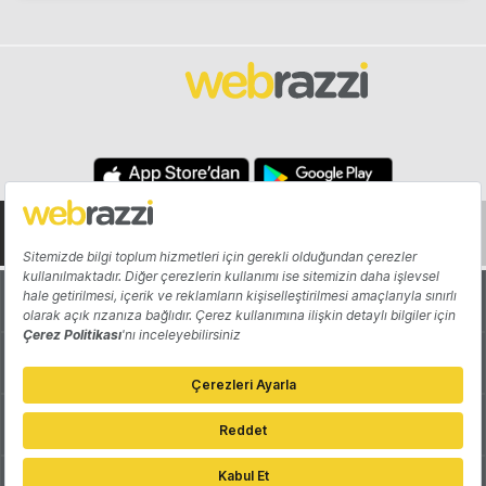
Hakkında
Yazarlar
Katkıda Bulun
Reklam
Girişiminizi Tanıtın
İletişim