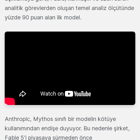
analitik görevlerden oluşan temel analiz ölçütünde
yüzde 90 puan alan ilk model.
Anthropic, Mythos sınıfı bir modelin kötüye
kullanımından endişe duyuyor. Bu nedenle şirket,
Fable 5'i piyasaya sürmeden önce