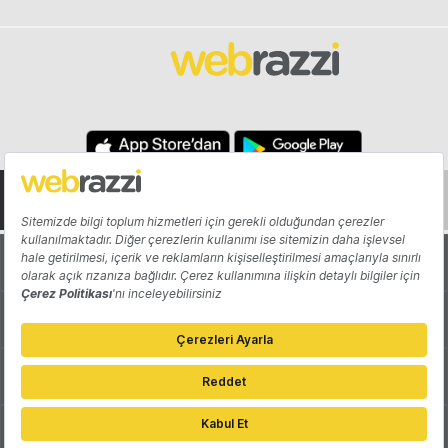
Hakkında
Yazarlar
Katkıda Bulun
Reklam
Girişiminizi Tanıtın
İletişim
Çerez Tercihleri
Gizlilik Politikası